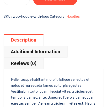
of
Ink
&
SKU:
woo-hoodie-with-logo
Category:
Hoodies
Stars
quantity
Description
Additional Information
Reviews (0)
Pellentesque habitant morbi tristique senectus et
netus et malesuada fames ac turpis egestas.
Vestibulum tortor quam, feugiat vitae, ultricies eget,
tempor sit amet, ante. Donec eu libero sit amet quam
egestas semper. Aenean ultricies mi vitae est. Mauris