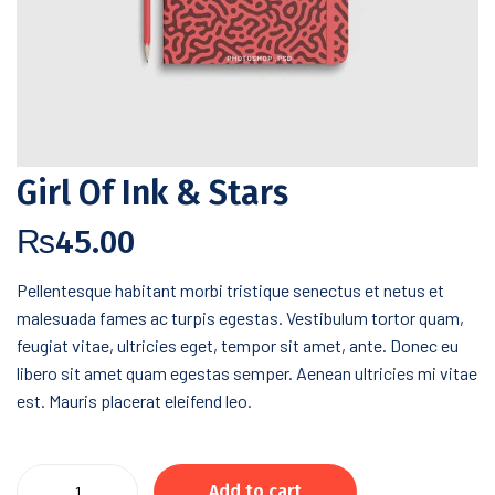
Girl Of Ink & Stars
₨
45.00
Pellentesque habitant morbi tristique senectus et netus et
malesuada fames ac turpis egestas. Vestibulum tortor quam,
feugiat vitae, ultricies eget, tempor sit amet, ante. Donec eu
libero sit amet quam egestas semper. Aenean ultricies mi vitae
est. Mauris placerat eleifend leo.
Girl
Add to cart