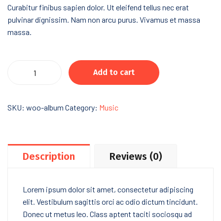
Curabitur finibus sapien dolor. Ut eleifend tellus nec erat
pulvinar dignissim. Nam non arcu purus. Vivamus et massa
massa.
World
Add to cart
of
Abstract
quantity
SKU:
woo-album
Category:
Music
Description
Reviews (0)
Lorem ipsum dolor sit amet, consectetur adipiscing
elit. Vestibulum sagittis orci ac odio dictum tincidunt.
Donec ut metus leo. Class aptent taciti sociosqu ad